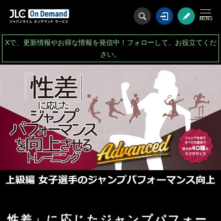
ログイン
会
Xで、更新情報やお得な情報を発信中！フォローして、お役立てくだ
さい。
性差」に応じたジャンプパフォー