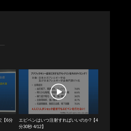
く
穴【6分
エピペンはいつ注射すればいいのか?【4
分30秒 4/12】