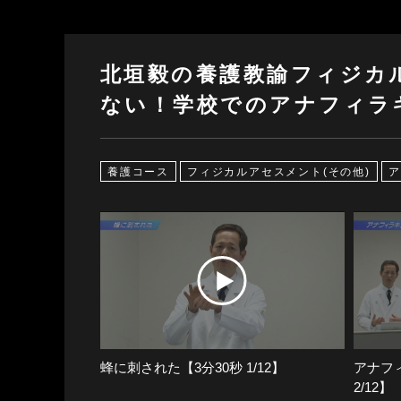
北垣毅の養護教諭フィジカ
ない！学校でのアナフィラキ
養護コース
フィジカルアセスメント(その他)
ア
蜂に刺された【3分30秒 1/12】
アナフィ
2/12】