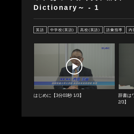
Dictionary～ - 1
英語
中学校(英語)
高校(英語)
語彙指導
内
はじめに【3分03秒 1/3】
辞書はワ
2/3】