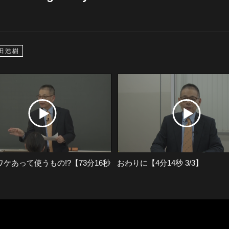
田浩樹
ケあって使うもの!?【73分16秒
おわりに【4分14秒 3/3】