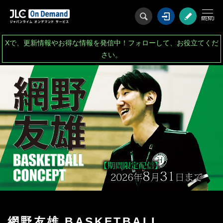
ログイン
会
Xで、更新情報やお得な情報を発信中！フォローして、お役立てくだ
さい。
網野友雄 BASKETBALL