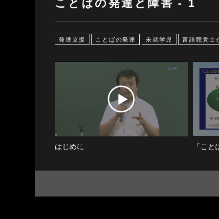
ことばの発達と障害 - 1
発達支援
ことばの発達
未就学児
言語聴覚士
はじめに
「こと