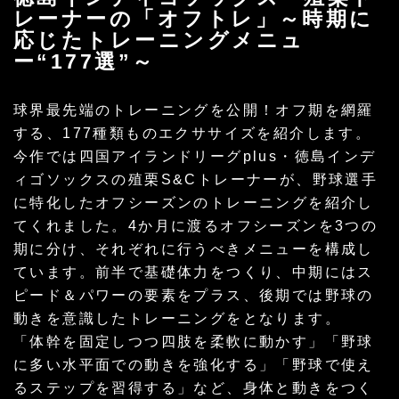
レーナーの「オフトレ」～時期に
応じたトレーニングメニュ
ー“177選”～
球界最先端のトレーニングを公開！オフ期を網羅
する、177種類ものエクササイズを紹介します。
今作では四国アイランドリーグplus・徳島インデ
ィゴソックスの殖栗S&Cトレーナーが、野球選手
に特化したオフシーズンのトレーニングを紹介し
てくれました。4か月に渡るオフシーズンを3つの
期に分け、それぞれに行うべきメニューを構成し
ています。前半で基礎体力をつくり、中期にはス
ピード＆パワーの要素をプラス、後期では野球の
動きを意識したトレーニングをとなります。
「体幹を固定しつつ四肢を柔軟に動かす」「野球
に多い水平面での動きを強化する」「野球で使え
るステップを習得する」など、身体と動きをつく