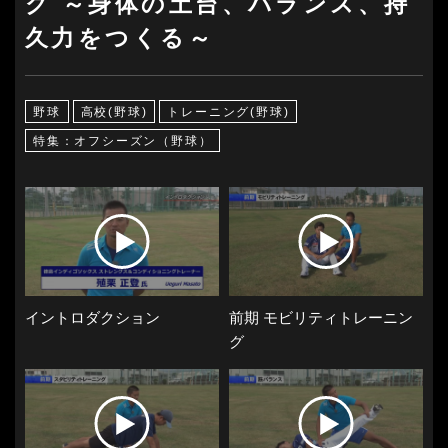
グ ～身体の土台、バランス、持
久力をつくる～
野球
高校(野球)
トレーニング(野球)
特集：オフシーズン（野球）
イントロダクション
前期 モビリティトレーニン
グ