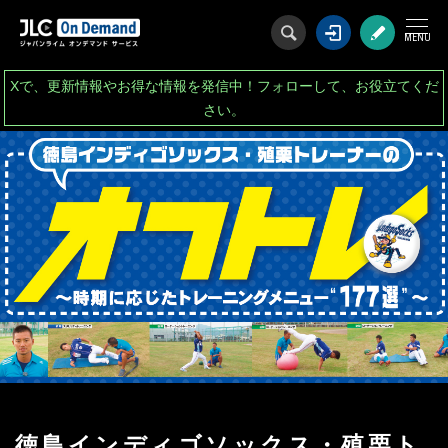
ログイン
会
Xで、更新情報やお得な情報を発信中！フォローして、お役立てくだ
さい。
徳島インディゴソックス・殖栗ト